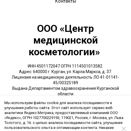
Контакты
ООО «Центр
медицинской
косметологии»
ИНН 4501172047 ОГРН 1114501013582
Адрес: 640000 г. Курган, ул. Карла Маркса, д. 37.
Лицензия на медицинскую деятельность ЛО 41-01141-
45/00325189
Выдана Департаментом здравоохранения Курганской
области
Мы используем файлы cookie для анализа посещаемости и
Обращаем Ваше внимание на то, что данный интернет-сайт носит
улучшения работы сайта. Этот сайт использует сервис веб-
исключительно информационный характер и ни при каких условиях
аналитики Яндекс.Метрика, предоставляемый компанией ООО
не является публичной офертой, определяемой положениями ч. 2
«Яндекс», ОГРН 1027700229193, 119021, Россия, г. Москва, ул. Льва
ст. 437 Гражданского кодекса Российской Федерации.
Толстого, д. 16. с целью анализа посещаемости сайта, улучшения
На сайте используется Яндекс.Метрика для сбора обезличенной
пользовательского опыта и оптимизации контента. Никакие
статистики.