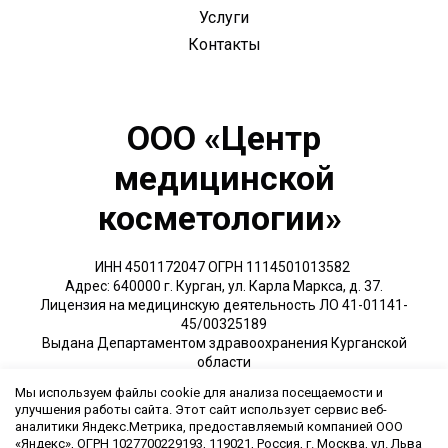
Услуги
Контакты
ООО «Центр
медицинской
косметологии»
ИНН 4501172047 ОГРН 1114501013582
Адрес: 640000 г. Курган, ул. Карла Маркса, д. 37.
Лицензия на медицинскую деятельность ЛО 41-01141-
45/00325189
Выдана Департаментом здравоохранения Курганской
области
Мы используем файлы cookie для анализа посещаемости и
Обращаем Ваше внимание на то, что данный интернет-сайт носит
улучшения работы сайта. Этот сайт использует сервис веб-
исключительно информационный характер и ни при каких условиях
аналитики Яндекс.Метрика, предоставляемый компанией ООО
не является публичной офертой, определяемой положениями ч. 2
«Яндекс», ОГРН 1027700229193, 119021, Россия, г. Москва, ул. Льва