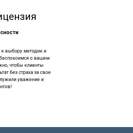
ицензия
асности
 к выбору методик и
 беспокоимся о вашем
жно, чтобы клиенты
тат без страха за свое
служили уважение и
нтов!