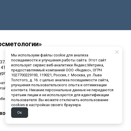
осметологии»
Мы используем файлы cookie для анализа
посещаемости и улучшения работы сайта. Этот сайт
37.
использует сервис веб-аналитики Яндекс.Метрика,
 41-01141-45/00325189
предоставляемый компанией ООО «Яндекс», ОГРН
урганской области
1027700229193, 119021, Россия, г. Москва, ул. Льва
Толстого, д. 16. с целью анализа посещаемости сайта,
нет-сайт носит исключительно информационный характер и
улучшения пользовательского опыта и оптимизации
ртой, определяемой положениями ч. 2 ст. 437 Гражданского
контента. Никакие персональные данные не передаются
третьим лицам и не используются для идентификации
обезличенной статистики.
пользователя. Вы можете отключить использование
cookies в настройках своего браузера.
ходимо проконсультироваться со
Ок